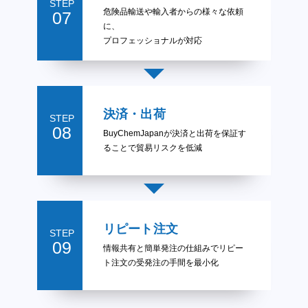
STEP
危険品輸送や輸入者からの様々な依頼
07
に、
プロフェッショナルが対応
決済・出荷
STEP
08
BuyChemJapanが決済と出荷を保証す
ることで貿易リスクを低減
リピート注文
STEP
09
情報共有と簡単発注の仕組みでリピー
ト注文の受発注の手間を最小化