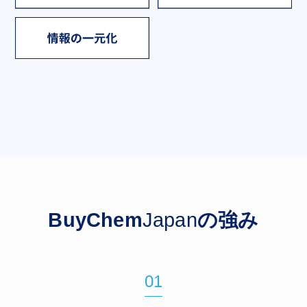
BuyChem
Japan
の強み
01